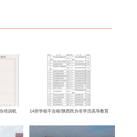
民办培训机
14所学校不合格!陕西民办非学历高等教育
职业技能
机构年检公布!