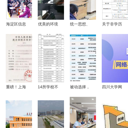
海淀区信息
优美的环境
统一思想、
关于非学历
公开大厅
强大的师资
打破僵局、
社会培训及
细心的管理
大步向前
职业技能等
——附中高
——继续教
级认定的职
三非学历培
育与培训学
业（工种）
训班教学管
院党支部举
及收费标准
理工作简讯
行学习成果
的公示
分享会暨非
重磅！上海
14所学校不
被动选择，
四川大学网
学历职业技
市征求意见
合格!陕西
不如选择职
络与继续教
能培训服务
一般类民办
民办非学历
业教育主动
育学院
优化研讨
培训机构设
高等教育机
出击！
立无需办学
构年检公