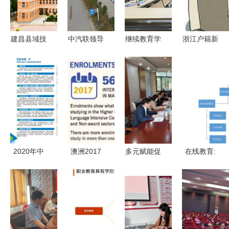
许可证，非
布!
学历职业技
能培训服务
建昌县域技
中汽联领导
继续教育学
浙江户籍新
获简化
能提升 非
调研江阴飞
院赴广东邮
政诚意十足
学历培训助
达企业，聚
电职业技术
全面放宽落
力劳动者就
焦非学历职
学院调研交
户，可举家
业创业
业技能培训
流非学历职
迁移，非学
服务发展
业技能培训
历技能提升
服务
同步护航
2020年中
澳洲2017
多元赋能促
在线教育:
南林业科技
年官方留学
发展——学
职业教育的
大学涉外学
数据分析
校召开非学
风口离我们
院全日制航
中国留学生
历教育培训
还有多远?
空服务职业
仍占大头，
工作推进会
技能培训项
非学历职业