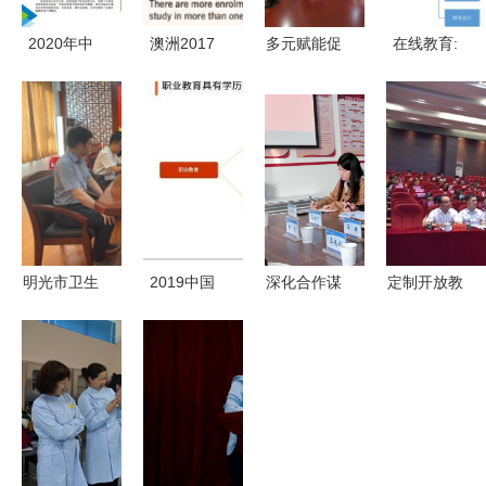
2020年中
澳洲2017
多元赋能促
在线教育:
南林业科技
年官方留学
发展——学
职业教育的
大学涉外学
数据分析
校召开非学
风口离我们
院全日制航
中国留学生
历教育培训
还有多远?
空服务职业
仍占大头，
工作推进会
技能培训项
非学历职业
目招生简章
技能培训服
（非学历教
务悄然崛起
明光市卫生
2019中国
深化合作谋
定制开放教
育）
健康委员会
职业发展教
发展 我校
育套餐，助
主任王大虎
育现状与细
继续教育学
力新就业群
一行来我校
分领域研究
院赴黄河水
体成才——
调研非学历
报告 非学
利职业技术
非学历职业
职业技能培
历职业技能
大学交流学
技能培训服
训服务
培训服务
习非学历职
务的实践与