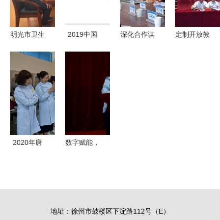
目招生简章
技能培训服
（非学历教
务悄然崛起
明光市卫生
2019中国
深化合作谋
定制开放教
育）
健康委员会
职业发展教
发展 我校
育套餐，助
主任王大虎
育现状与细
继续教育学
力新就业群
一行来我校
分领域研究
院赴黄河水
体成才——
调研非学历
报告 非学
利职业技术
非学历职业
职业技能培
历职业技能
大学交流学
技能培训服
训服务
培训服务
习非学历职
务的实践与
业技能培训
思考
2020年唐
数字赋能，
服务
山市非学历
产教融合
职业技能培
新时代高等
训服务型卫
院校继续教
校推荐与选
育转型升级
地址：徐州市鼓楼区下淀路112号（E）
择指南
路径探索