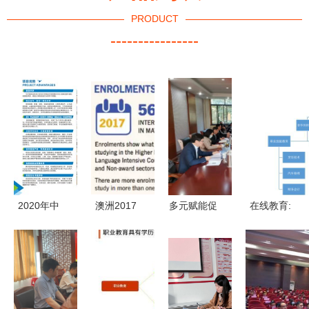
PRODUCT
----------------
2020年中
澳洲2017
多元赋能促
在线教育:
南林业科技
年官方留学
发展——学
职业教育的
大学涉外学
数据分析
校召开非学
风口离我们
院全日制航
中国留学生
历教育培训
还有多远?
空服务职业
仍占大头，
工作推进会
技能培训项
非学历职业