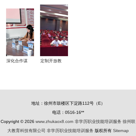
育）
发展——学
职业教育的
健康委员会
职业发展教
校召开非学
风口离我们
主任王大虎
育现状与细
历教育培训
还有多远?
一行来我校
分领域研究
工作推进会
调研非学历
报告 非学
职业技能培
历职业技能
训服务
培训服务
深化合作谋
定制开放教
发展 我校
育套餐，助
继续教育学
力新就业群
院赴黄河水
体成才——
利职业技术
非学历职业
地址：徐州市鼓楼区下淀路112号（E）
大学交流学
技能培训服
电话：0516-16**
习非学历职
务的实践与
Copyright © 2026
www.zhukaox8.com
非学历职业技能培训服务
徐州联
业技能培训
思考
大教育科技有限公司
非学历职业技能培训服务
版权所有
Sitemap
服务