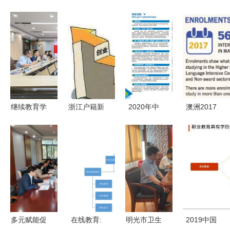
继续教育学
浙江户籍新
2020年中
澳洲2017
院赴广东邮
政诚意十足
南林业科技
年官方留学
电职业技术
全面放宽落
大学涉外学
数据分析
学院调研交
户，可举家
院全日制航
中国留学生
流非学历职
迁移，非学
空服务职业
仍占大头，
业技能培训
历技能提升
技能培训项
非学历职业
服务
同步护航
目招生简章
技能培训服
（非学历教
务悄然崛起
多元赋能促
在线教育:
明光市卫生
2019中国