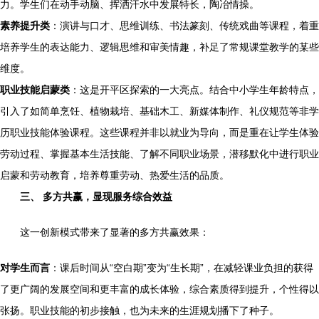
力。学生们在动手动脑、挥洒汗水中发展特长，陶冶情操。
素养提升类
：演讲与口才、思维训练、书法篆刻、传统戏曲等课程，着重
培养学生的表达能力、逻辑思维和审美情趣，补足了常规课堂教学的某些
维度。
职业技能启蒙类
：这是开平区探索的一大亮点。结合中小学生年龄特点，
引入了如简单烹饪、植物栽培、基础木工、新媒体制作、礼仪规范等非学
历职业技能体验课程。这些课程并非以就业为导向，而是重在让学生体验
劳动过程、掌握基本生活技能、了解不同职业场景，潜移默化中进行职业
启蒙和劳动教育，培养尊重劳动、热爱生活的品质。
三、 多方共赢，显现服务综合效益
这一创新模式带来了显著的多方共赢效果：
对学生而言
：课后时间从“空白期”变为“生长期”，在减轻课业负担的获得
了更广阔的发展空间和更丰富的成长体验，综合素质得到提升，个性得以
张扬。职业技能的初步接触，也为未来的生涯规划播下了种子。