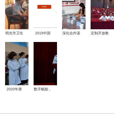
院全日制航
中国留学生
历教育培训
还有多远?
空服务职业
仍占大头，
工作推进会
技能培训项
非学历职业
目招生简章
技能培训服
（非学历教
务悄然崛起
明光市卫生
2019中国
深化合作谋
定制开放教
育）
健康委员会
职业发展教
发展 我校
育套餐，助
主任王大虎
育现状与细
继续教育学
力新就业群
一行来我校
分领域研究
院赴黄河水
体成才——
调研非学历
报告 非学
利职业技术
非学历职业
职业技能培
历职业技能
大学交流学
技能培训服
训服务
培训服务
习非学历职
务的实践与
业技能培训
思考
2020年唐
数字赋能，
服务
山市非学历
产教融合
职业技能培
新时代高等
训服务型卫
院校继续教